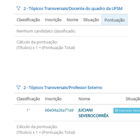
2 - Tópicos Transversais/Docente do quadro da UFSM
Classificação
Inscrição
Nome
Situação
Pontuação
Nenhum candidato classificado.
Cálculo da pontuação:
(Títulos) x 1 = (Pontuação Total)
2 - Tópicos Transversais/Professor Externo
Classificação
Inscrição
Nome
Situaçã
1°
66e04a26a71a9
JUCIANI
Inscrição Ho
SEVEROCORRÊA
Cálculo da pontuação:
(Títulos) x 1 = (Pontuação Total)