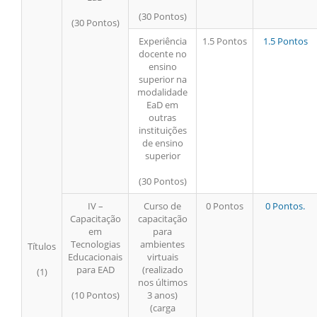
(30 Pontos)
(30 Pontos)
Experiência
1.5 Pontos
1.5 Pontos
docente no
ensino
superior na
modalidade
EaD em
outras
instituições
de ensino
superior
(30 Pontos)
IV –
Curso de
0 Pontos
0 Pontos.
Capacitação
capacitação
em
para
Tecnologias
ambientes
Títulos
Educacionais
virtuais
para EAD
(realizado
(1)
nos últimos
(10 Pontos)
3 anos)
(carga