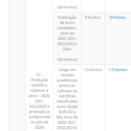
(20 Pontos)
Publicação
0 Pontos
0 Pontos.
de livros
completos.
Anos de
2020, 2021,
2022,2023 e
2024.
(20 Pontos)
Artigo em
1.5 Pontos
1.5 Pontos
VI –
revistas
Produção
acadêmicas,
científica
artísticas,
(últimos 4
culturais ou
anos – 2020,
científicas
2021,
classificadas
2022,2023 e
como Qualis
produção já
B (B1,B2 e
comprovada
B3). Anos de
no ano de
2020, 2021,
2024)
2022,2023 e