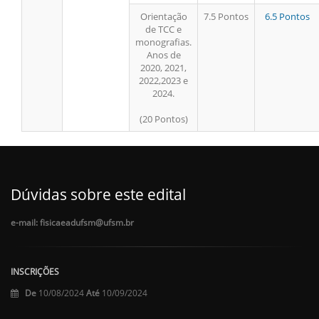
Orientação
7.5 Pontos
6.5 Pontos
de TCC e
monografias.
Anos de
2020, 2021,
2022,2023 e
2024.
(20 Pontos)
Dúvidas sobre este edital
e-mail: fisicaeadufsm@ufsm.br
INSCRIÇÕES
De
10/08/2024
Até
10/09/2024