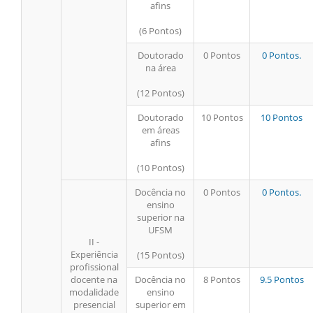
afins
(6 Pontos)
Doutorado
0 Pontos
0 Pontos.
na área
(12 Pontos)
Doutorado
10 Pontos
10 Pontos
em áreas
afins
(10 Pontos)
Docência no
0 Pontos
0 Pontos.
ensino
superior na
UFSM
II -
Experiência
(15 Pontos)
profissional
docente na
Docência no
8 Pontos
9.5 Pontos
modalidade
ensino
presencial
superior em