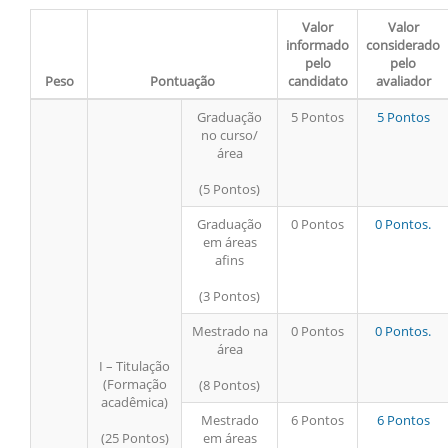
Valor
Valor
informado
considerado
pelo
pelo
Peso
Pontuação
candidato
avaliador
Graduação
5 Pontos
5 Pontos
no curso/
área
(5 Pontos)
Graduação
0 Pontos
0 Pontos.
em áreas
afins
(3 Pontos)
Mestrado na
0 Pontos
0 Pontos.
área
I – Titulação
(Formação
(8 Pontos)
acadêmica)
Mestrado
6 Pontos
6 Pontos
(25 Pontos)
em áreas