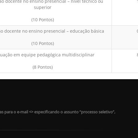
ão docente no ensino presencial – nível técnico ou
superior
(10 Pontos)
ão docente no ensino presencial – educação básica
(10 Pontos)
tuação em equipe pedagógica multidisciplinar
(8 Pontos)
s para o e-mail <
> especificando o assunto “processo seletivo”,