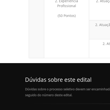
2. Experiência
2. Atuaç
Profissional
(50 Pontos)
2. Atuaç
2. A
Dúvidas sobre este edital
Dúvidas sobre o processo seletivo devem ser encaminhada
seguido do número deste edital.