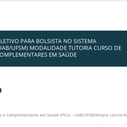
ELETIVO PARA BOLSISTA NO SISTEMA
(UAB/UFSM) MODALIDADE TUTORIA CURSO DE
E COMPLEMENTARES EM SAÚDE
o
ivas e Complementares em Saúde (PICs) – UAB/UFSM/Ampla concorrê