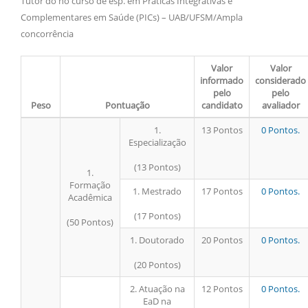
Tutor do no curso de esp. em Práticas Integrativas e
Complementares em Saúde (PICs) – UAB/UFSM/Ampla
concorrência
Valor
Valor
informado
considerado
pelo
pelo
Peso
Pontuação
candidato
avaliador
1.
13 Pontos
0 Pontos.
Especialização
(13 Pontos)
1.
Formação
1. Mestrado
17 Pontos
0 Pontos.
Acadêmica
(17 Pontos)
(50 Pontos)
1. Doutorado
20 Pontos
0 Pontos.
(20 Pontos)
2. Atuação na
12 Pontos
0 Pontos.
EaD na