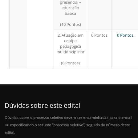
presencial –
educação
básica
(10 Pontos)
2. Atuação em
0 Pontos
0 Pontos.
equipe
pedagógica
multidisciplinar
(8 Pontos)
Dúvidas sobre este edital
Dúvidas sobre o processo seletivo devem ser encaminhadas para o e-mail
<
> especificando o assunto “processo seletivo”, seguido do número deste
edital.