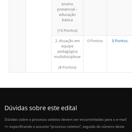
ensino
presencial –
educação
básica
(10 Pontos)
2. Atuação em
0 Pontos
0 Pontos.
equipe
pedagógica
multidisciplinar
(8 Pontos)
Dúvidas sobre este edital
Dúvidas sobre o processo seletivo devem ser encaminhadas para o e-mail
<
> especificando o assunto “processo seletivo”, seguido do número deste