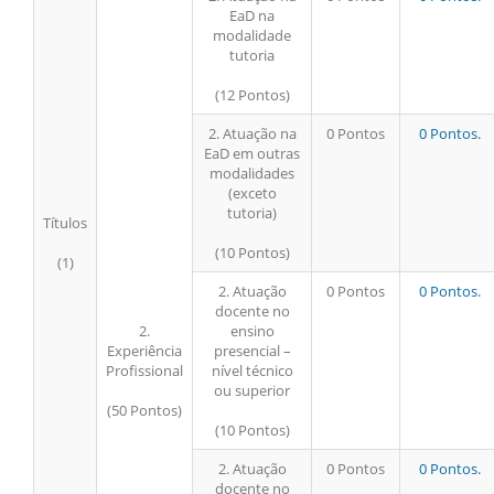
EaD na
modalidade
tutoria
(12 Pontos)
2. Atuação na
0 Pontos
0 Pontos.
EaD em outras
modalidades
(exceto
tutoria)
Títulos
(10 Pontos)
(1)
2. Atuação
0 Pontos
0 Pontos.
docente no
2.
ensino
Experiência
presencial –
Profissional
nível técnico
ou superior
(50 Pontos)
(10 Pontos)
2. Atuação
0 Pontos
0 Pontos.
docente no