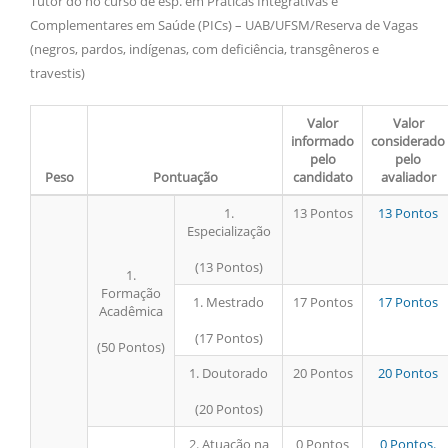
Tutor do no curso de esp. em Práticas Integrativas e
Complementares em Saúde (PICs) – UAB/UFSM/Reserva de Vagas
(negros, pardos, indígenas, com deficiência, transgêneros e
travestis)
Valor
Valor
informado
considerado
pelo
pelo
Peso
Pontuação
candidato
avaliador
1.
13 Pontos
13 Pontos
Especialização
(13 Pontos)
1.
Formação
1. Mestrado
17 Pontos
17 Pontos
Acadêmica
(17 Pontos)
(50 Pontos)
1. Doutorado
20 Pontos
20 Pontos
(20 Pontos)
2. Atuação na
0 Pontos
0 Pontos.