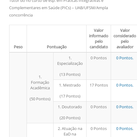
Tutor do no curso de esp. em Práticas Integrativas e
Complementares em Saúde (PICs) – UAB/UFSM/Ampla
concorrência
Valor
Valor
informado
considerado
pelo
pelo
Peso
Pontuação
candidato
avaliador
1.
0 Pontos
0 Pontos.
Especialização
(13 Pontos)
1.
Formação
1. Mestrado
17 Pontos
0 Pontos.
Acadêmica
(17 Pontos)
(50 Pontos)
1. Doutorado
0 Pontos
0 Pontos.
(20 Pontos)
2. Atuação na
0 Pontos
0 Pontos.
EaD na