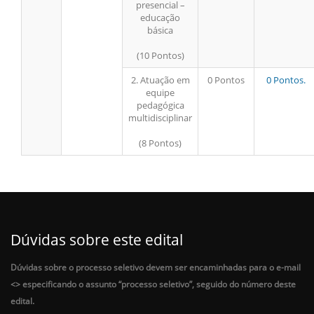
presencial –
educação
básica
(10 Pontos)
2. Atuação em
0 Pontos
0 Pontos.
equipe
pedagógica
multidisciplinar
(8 Pontos)
Dúvidas sobre este edital
Dúvidas sobre o processo seletivo devem ser encaminhadas para o e-mail
<
> especificando o assunto “processo seletivo”, seguido do número deste
edital.