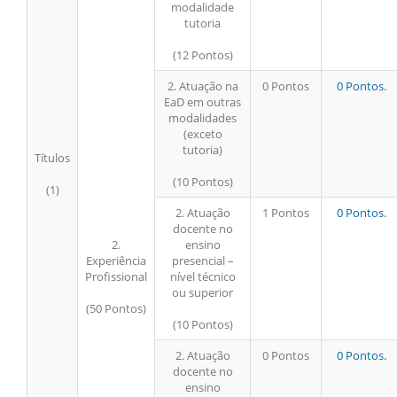
modalidade
tutoria
(12 Pontos)
2. Atuação na
0 Pontos
0 Pontos.
EaD em outras
modalidades
(exceto
tutoria)
Títulos
(10 Pontos)
(1)
2. Atuação
1 Pontos
0 Pontos.
docente no
2.
ensino
Experiência
presencial –
Profissional
nível técnico
ou superior
(50 Pontos)
(10 Pontos)
2. Atuação
0 Pontos
0 Pontos.
docente no
ensino