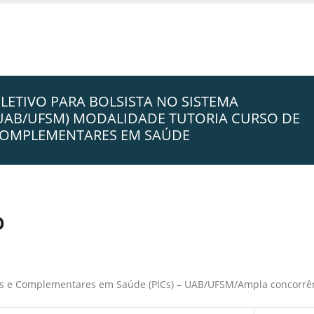
ELETIVO PARA BOLSISTA NO SISTEMA
(UAB/UFSM) MODALIDADE TUTORIA CURSO DE
E COMPLEMENTARES EM SAÚDE
o
ivas e Complementares em Saúde (PICs) – UAB/UFSM/Ampla concorrê