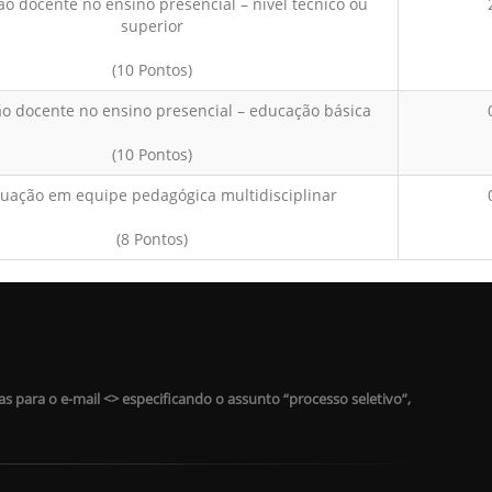
ão docente no ensino presencial – nível técnico ou
superior
(10 Pontos)
ão docente no ensino presencial – educação básica
(10 Pontos)
tuação em equipe pedagógica multidisciplinar
(8 Pontos)
s para o e-mail <
> especificando o assunto “processo seletivo”,