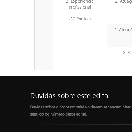
2. Experiência
2. Atuaç
Profissional
(50 Pontos)
2. Atuaç
2. A
Dúvidas sobre este edital
Dúvidas sobre o processo seletivo devem ser encaminhada
seguido do número deste edital.