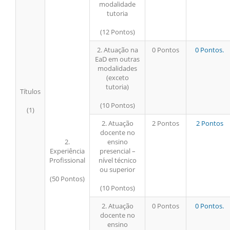
modalidade
tutoria
(12 Pontos)
2. Atuação na
0 Pontos
0 Pontos.
EaD em outras
modalidades
(exceto
tutoria)
Títulos
(10 Pontos)
(1)
2. Atuação
2 Pontos
2 Pontos
docente no
2.
ensino
Experiência
presencial –
Profissional
nível técnico
ou superior
(50 Pontos)
(10 Pontos)
2. Atuação
0 Pontos
0 Pontos.
docente no
ensino