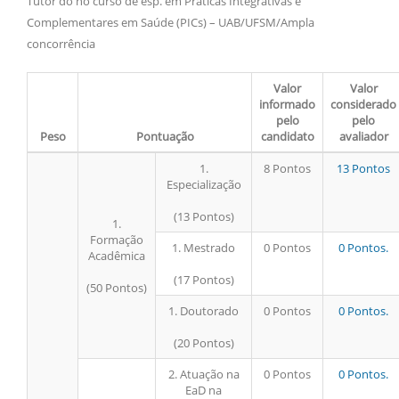
Tutor do no curso de esp. em Práticas Integrativas e
Complementares em Saúde (PICs) – UAB/UFSM/Ampla
concorrência
Valor
Valor
informado
considerado
pelo
pelo
Peso
Pontuação
candidato
avaliador
1.
8 Pontos
13 Pontos
Especialização
(13 Pontos)
1.
Formação
1. Mestrado
0 Pontos
0 Pontos.
Acadêmica
(17 Pontos)
(50 Pontos)
1. Doutorado
0 Pontos
0 Pontos.
(20 Pontos)
2. Atuação na
0 Pontos
0 Pontos.
EaD na