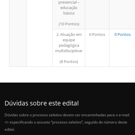
presencial –
educação
básica
(10 Pontos)
2. Atuação em
0 Pontos
0 Pontos.
equipe
pedagógica
multidisciplinar
(8 Pontos)
Dúvidas sobre este edital
Dúvidas sobre o processo seletivo devem ser encaminhadas para o e-mail
<
> especificando o assunto “processo seletivo”, seguido do número deste
edital.