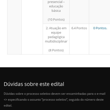
presencial –
educação
básica
(10 Pontos)
2. Atuação em
6.4 Pontos
0 Pontos.
equipe
pedagógica
multidisciplinar
(8 Pontos)
Dúvidas sobre este edital
Dúvidas sobre o processo seletivo devem ser encaminhadas para o e-mail
<
> especificando o assunto “processo seletivo”, seguido do número deste
edital.