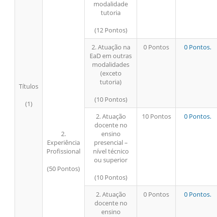
modalidade
tutoria
(12 Pontos)
2. Atuação na
0 Pontos
0 Pontos.
EaD em outras
modalidades
(exceto
tutoria)
Títulos
(10 Pontos)
(1)
2. Atuação
10 Pontos
0 Pontos.
docente no
2.
ensino
Experiência
presencial –
Profissional
nível técnico
ou superior
(50 Pontos)
(10 Pontos)
2. Atuação
0 Pontos
0 Pontos.
docente no
ensino