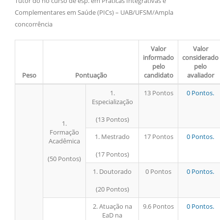
Tutor do no curso de esp. em Práticas Integrativas e
Complementares em Saúde (PICs) – UAB/UFSM/Ampla
concorrência
Valor
Valor
informado
considerado
pelo
pelo
Peso
Pontuação
candidato
avaliador
1.
13 Pontos
0 Pontos.
Especialização
(13 Pontos)
1.
Formação
1. Mestrado
17 Pontos
0 Pontos.
Acadêmica
(17 Pontos)
(50 Pontos)
1. Doutorado
0 Pontos
0 Pontos.
(20 Pontos)
2. Atuação na
9.6 Pontos
0 Pontos.
EaD na