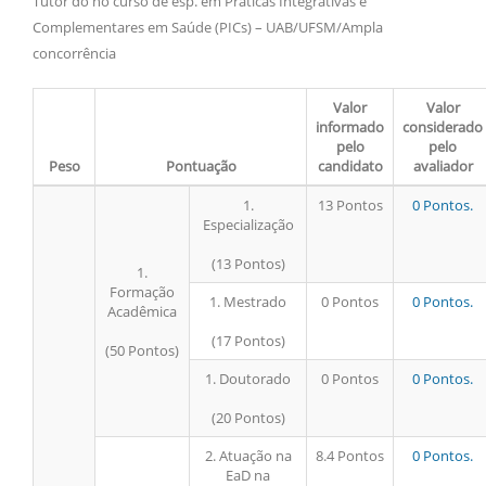
Tutor do no curso de esp. em Práticas Integrativas e
Complementares em Saúde (PICs) – UAB/UFSM/Ampla
concorrência
Valor
Valor
informado
considerado
pelo
pelo
Peso
Pontuação
candidato
avaliador
1.
13 Pontos
0 Pontos.
Especialização
(13 Pontos)
1.
Formação
1. Mestrado
0 Pontos
0 Pontos.
Acadêmica
(17 Pontos)
(50 Pontos)
1. Doutorado
0 Pontos
0 Pontos.
(20 Pontos)
2. Atuação na
8.4 Pontos
0 Pontos.
EaD na