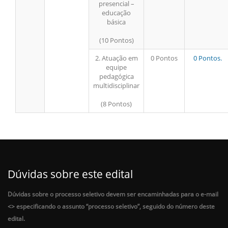
presencial –
educação
básica
(10 Pontos)
2. Atuação em
0 Pontos
0 Pontos.
equipe
pedagógica
multidisciplinar
(8 Pontos)
Dúvidas sobre este edital
Dúvidas sobre o processo seletivo devem ser encaminhadas para o e-mail
<
> especificando o assunto “processo seletivo”, seguido do número deste
edital.