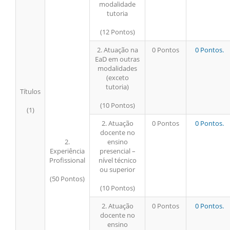
modalidade
tutoria
(12 Pontos)
2. Atuação na
0 Pontos
0 Pontos.
EaD em outras
modalidades
(exceto
tutoria)
Títulos
(10 Pontos)
(1)
2. Atuação
0 Pontos
0 Pontos.
docente no
2.
ensino
Experiência
presencial –
Profissional
nível técnico
ou superior
(50 Pontos)
(10 Pontos)
2. Atuação
0 Pontos
0 Pontos.
docente no
ensino