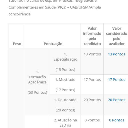
Tutor do no curso de esp. em Práticas Integrativas e
Complementares em Saúde (PICs) – UAB/UFSM/Ampla
concorrência
Valor
Valor
informado
considerado
pelo
pelo
Peso
Pontuação
candidato
avaliador
1.
13 Pontos
13 Pontos
Especialização
(13 Pontos)
1.
Formação
1. Mestrado
17 Pontos
17 Pontos
Acadêmica
(17 Pontos)
(50 Pontos)
1. Doutorado
20 Pontos
20 Pontos
(20 Pontos)
2. Atuação na
0 Pontos
0 Pontos
EaD na