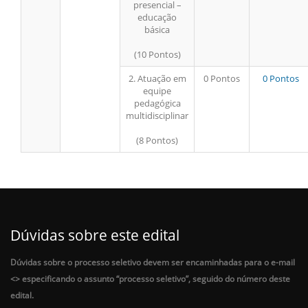
presencial –
educação
básica
(10 Pontos)
2. Atuação em
0 Pontos
0 Pontos
equipe
pedagógica
multidisciplinar
(8 Pontos)
Dúvidas sobre este edital
Dúvidas sobre o processo seletivo devem ser encaminhadas para o e-mail
<
> especificando o assunto “processo seletivo”, seguido do número deste
edital.