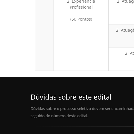
2. Experiência
2. Atuaç
Profissional
(50 Pontos)
2. Atuaç
2. A
Dúvidas sobre este edital
Dúvidas sobre o processo seletivo devem ser encaminhada
seguido do número deste edital.