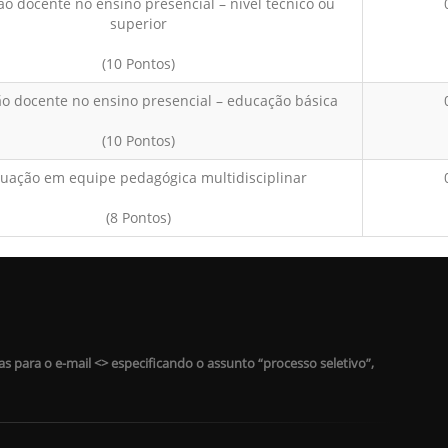
ão docente no ensino presencial – nível técnico ou
superior
(10 Pontos)
ão docente no ensino presencial – educação básica
(10 Pontos)
tuação em equipe pedagógica multidisciplinar
(8 Pontos)
s para o e-mail <
> especificando o assunto “processo seletivo”,