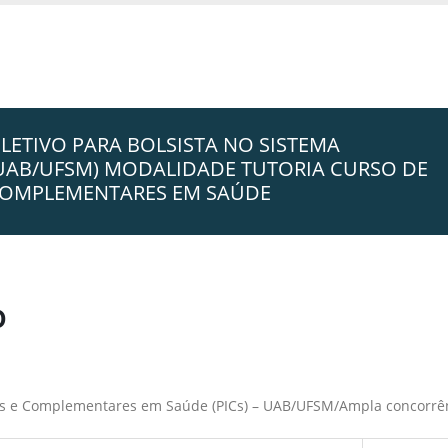
ELETIVO PARA BOLSISTA NO SISTEMA
(UAB/UFSM) MODALIDADE TUTORIA CURSO DE
E COMPLEMENTARES EM SAÚDE
o
ivas e Complementares em Saúde (PICs) – UAB/UFSM/Ampla concorrê