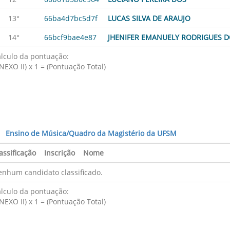
13°
66ba4d7bc5d7f
LUCAS SILVA DE ARAUJO
14°
66bcf9bae4e87
JHENIFER EMANUELY RODRIGUES 
lculo da pontuação:
NEXO II) x 1 = (Pontuação Total)
Ensino de Música/Quadro da Magistério da UFSM
assificação
Inscrição
Nome
nhum candidato classificado.
lculo da pontuação:
NEXO II) x 1 = (Pontuação Total)