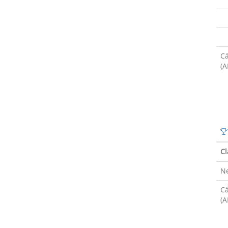
Cá
(A
Cl
Ne
Cá
(A