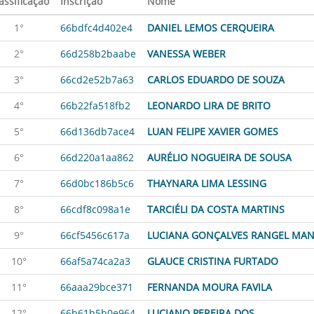
assificação
Inscrição
Nome
1°
66bdfc4d402e4
DANIEL LEMOS CERQUEIRA
2°
66d258b2baabe
VANESSA WEBER
3°
66cd2e52b7a63
CARLOS EDUARDO DE SOUZA
4°
66b22fa518fb2
LEONARDO LIRA DE BRITO
5°
66d136db7ace4
LUAN FELIPE XAVIER GOMES
6°
66d220a1aa862
AURÉLIO NOGUEIRA DE SOUSA
7°
66d0bc186b5c6
THAYNARA LIMA LESSING
8°
66cdf8c098a1e
TARCIÉLI DA COSTA MARTINS
9°
66cf5456c617a
LUCIANA GONÇALVES RANGEL MA
10°
66af5a74ca2a3
GLAUCE CRISTINA FURTADO
11°
66aaa29bce371
FERNANDA MOURA FAVILA
12°
66b61b5b0e964
LUCIANO PEREIRA DOS