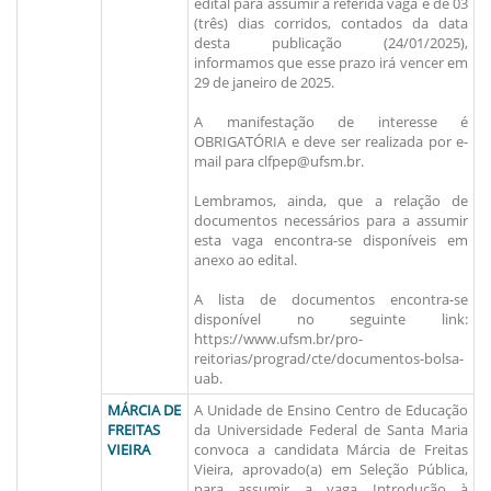
edital para assumir a referida vaga é de 03
(três) dias corridos, contados da data
desta publicação (24/01/2025),
informamos que esse prazo irá vencer em
29 de janeiro de 2025.
A manifestação de interesse é
OBRIGATÓRIA e deve ser realizada por e-
mail para clfpep@ufsm.br.
Lembramos, ainda, que a relação de
documentos necessários para a assumir
esta vaga encontra-se disponíveis em
anexo ao edital.
A lista de documentos encontra-se
disponível no seguinte link:
https://www.ufsm.br/pro-
reitorias/prograd/cte/documentos-bolsa-
uab.
MÁRCIA DE
A Unidade de Ensino Centro de Educação
FREITAS
da Universidade Federal de Santa Maria
VIEIRA
convoca a candidata Márcia de Freitas
Vieira, aprovado(a) em Seleção Pública,
para assumir a vaga Introdução à