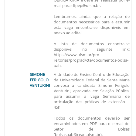
OBRIGATÓRIA e deve ser realizada por e-
mail para clfpep@ufsm.br.
Lembramos, ainda, que a relação de
documentos necessários para a assumir
esta vaga encontra-se disponíveis em
anexo ao edital.
A lista de documentos encontra-se
disponível no seguinte link:
https://www.ufsm.br/pro-
reitorias/prograd/cte/documentos-bolsa-
uab.
SIMONE
A Unidade de Ensino Centro de Educação
FERIGOLO
da Universidade Federal de Santa Maria
VENTURINI
convoca a candidata Simone Ferigolo
Venturini, aprovada em Seleção Pública,
para assumir a vaga Seminário de
articulação das práticas de extensão –
45h.
Todos os documentos deverão ser
encaminhados em PDF para o e-mail do
Setor de Bolsas
(bolsasuab@cead.ufsm.br).