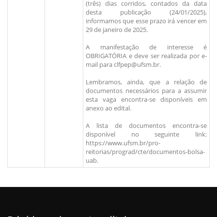
(três) dias corridos, contados da data
desta publicação (24/01/2025),
informamos que esse prazo irá vencer em
29 de janeiro de 2025.
A manifestação de interesse é
OBRIGATÓRIA e deve ser realizada por e-
mail para clfpep@ufsm.br.
Lembramos, ainda, que a relação de
documentos necessários para a assumir
esta vaga encontra-se disponíveis em
anexo ao edital.
A lista de documentos encontra-se
disponível no seguinte link:
https://www.ufsm.br/pro-
reitorias/prograd/cte/documentos-bolsa-
uab.