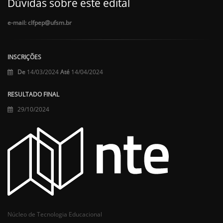
Dúvidas sobre este edital
e-mail: clfpep@ufsm.br
INSCRIÇÕES
De
14/03/2024
Até
14/04/2024
RESULTADO FINAL
29/10/2024
Núcleo de Tecnologia Educacional