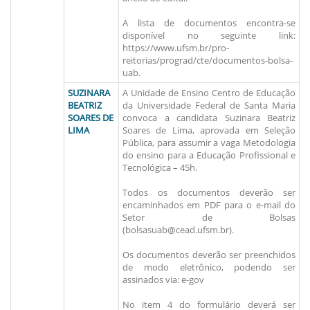
A lista de documentos encontra-se
disponível no seguinte link:
https://www.ufsm.br/pro-
reitorias/prograd/cte/documentos-bolsa-
uab.
SUZINARA
A Unidade de Ensino Centro de Educação
BEATRIZ
da Universidade Federal de Santa Maria
SOARES DE
convoca a candidata Suzinara Beatriz
LIMA
Soares de Lima, aprovada em Seleção
Pública, para assumir a vaga Metodologia
do ensino para a Educação Profissional e
Tecnológica – 45h.
Todos os documentos deverão ser
encaminhados em PDF para o e-mail do
Setor de Bolsas
(bolsasuab@cead.ufsm.br).
Os documentos deverão ser preenchidos
de modo eletrônico, podendo ser
assinados via: e-gov
No item 4 do formulário deverá ser