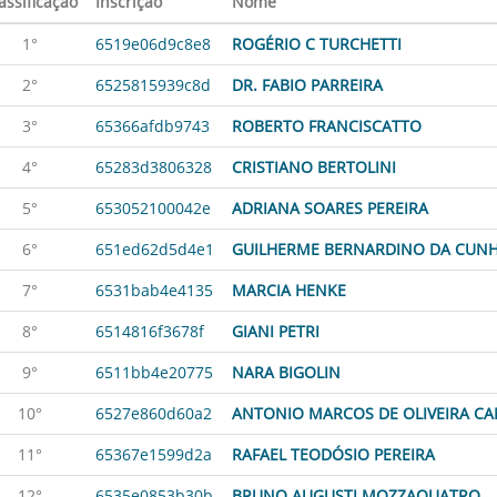
assificação
Inscrição
Nome
1°
6519e06d9c8e8
ROGÉRIO C TURCHETTI
2°
6525815939c8d
DR. FABIO PARREIRA
3°
65366afdb9743
ROBERTO FRANCISCATTO
4°
65283d3806328
CRISTIANO BERTOLINI
5°
653052100042e
ADRIANA SOARES PEREIRA
6°
651ed62d5d4e1
GUILHERME BERNARDINO DA CUN
7°
6531bab4e4135
MARCIA HENKE
8°
6514816f3678f
GIANI PETRI
9°
6511bb4e20775
NARA BIGOLIN
10°
6527e860d60a2
ANTONIO MARCOS DE OLIVEIRA CA
11°
65367e1599d2a
RAFAEL TEODÓSIO PEREIRA
12°
6535e0853b30b
BRUNO AUGUSTI MOZZAQUATRO