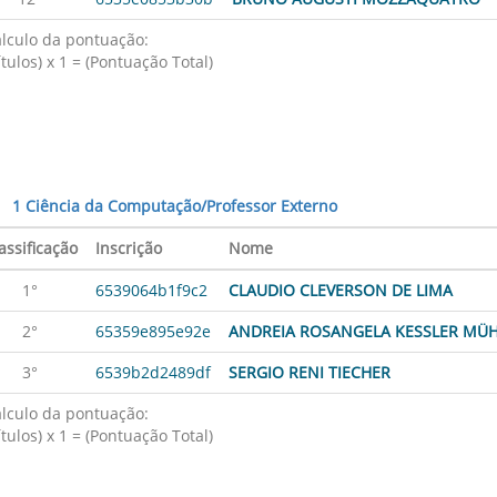
lculo da pontuação:
ítulos) x 1 = (Pontuação Total)
1 Ciência da Computação/Professor Externo
assificação
Inscrição
Nome
1°
6539064b1f9c2
CLAUDIO CLEVERSON DE LIMA
2°
65359e895e92e
ANDREIA ROSANGELA KESSLER MÜH
3°
6539b2d2489df
SERGIO RENI TIECHER
lculo da pontuação:
ítulos) x 1 = (Pontuação Total)