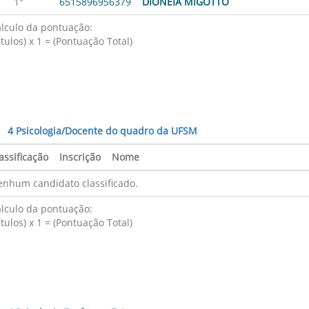
1°
6515896956379
DIONÉIA MIGOTTO
lculo da pontuação:
ítulos) x 1 = (Pontuação Total)
4 Psicologia/Docente do quadro da UFSM
assificação
Inscrição
Nome
nhum candidato classificado.
lculo da pontuação:
ítulos) x 1 = (Pontuação Total)