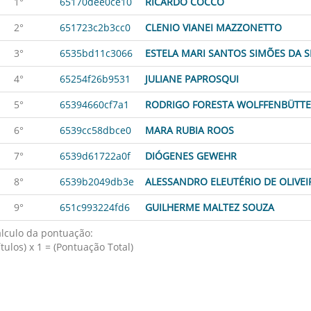
1°
65170dee0ce10
RICARDO COCCO
2°
651723c2b3cc0
CLENIO VIANEI MAZZONETTO
3°
6535bd11c3066
ESTELA MARI SANTOS SIMÕES DA S
4°
65254f26b9531
JULIANE PAPROSQUI
5°
65394660cf7a1
RODRIGO FORESTA WOLFFENBÜTTE
6°
6539cc58dbce0
MARA RUBIA ROOS
7°
6539d61722a0f
DIÓGENES GEWEHR
8°
6539b2049db3e
ALESSANDRO ELEUTÉRIO DE OLIVEI
9°
651c993224fd6
GUILHERME MALTEZ SOUZA
lculo da pontuação:
ítulos) x 1 = (Pontuação Total)