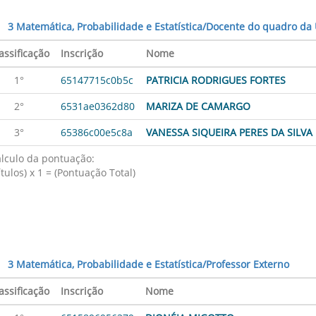
3 Matemática, Probabilidade e Estatística/Docente do quadro da
assificação
Inscrição
Nome
1°
65147715c0b5c
PATRICIA RODRIGUES FORTES
2°
6531ae0362d80
MARIZA DE CAMARGO
3°
65386c00e5c8a
VANESSA SIQUEIRA PERES DA SILVA
lculo da pontuação:
ítulos) x 1 = (Pontuação Total)
3 Matemática, Probabilidade e Estatística/Professor Externo
assificação
Inscrição
Nome