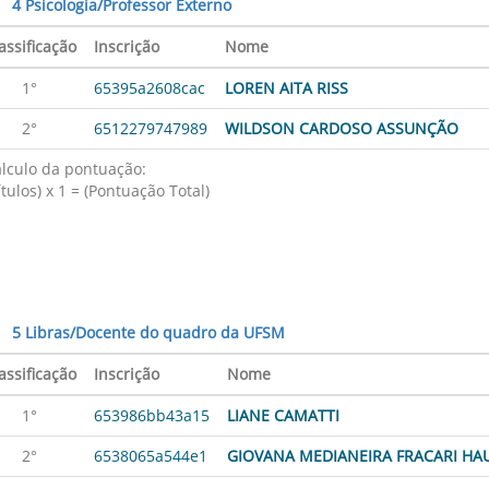
4 Psicologia/Professor Externo
assificação
Inscrição
Nome
1°
65395a2608cac
LOREN AITA RISS
2°
6512279747989
WILDSON CARDOSO ASSUNÇÃO
lculo da pontuação:
ítulos) x 1 = (Pontuação Total)
5 Libras/Docente do quadro da UFSM
assificação
Inscrição
Nome
1°
653986bb43a15
LIANE CAMATTI
2°
6538065a544e1
GIOVANA MEDIANEIRA FRACARI HA