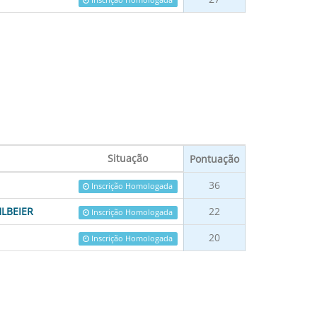
Inscrição Homologada
Situação
Pontuação
36
Inscrição Homologada
LBEIER
22
Inscrição Homologada
20
Inscrição Homologada