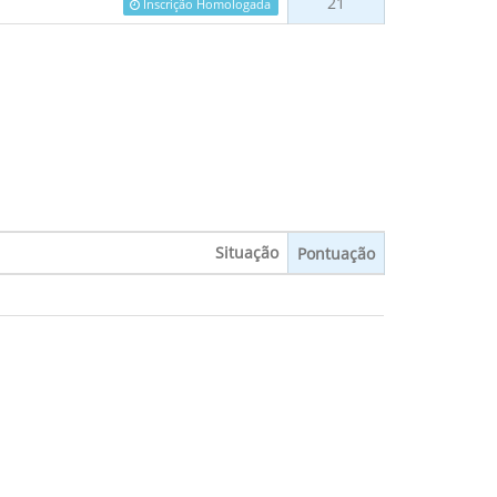
21
Inscrição Homologada
Situação
Pontuação