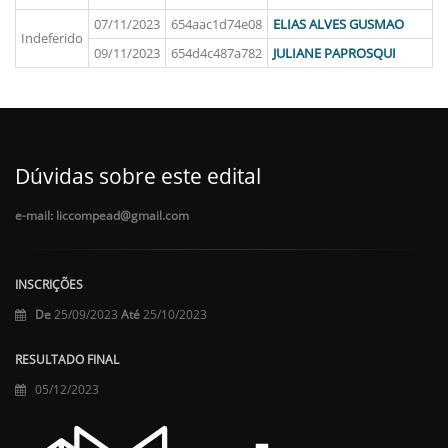
07/11/2023
654aac1d74e08
ELIAS ALVES GUSMAO
Indeferido
09/11/2023
654d4c487a782
JULIANE PAPROSQUI
Dúvidas sobre este edital
e-mail: liccompead@gmail.com
INSCRIÇÕES
De
25/09/2023
Até
25/10/2023
RESULTADO FINAL
05/12/2023