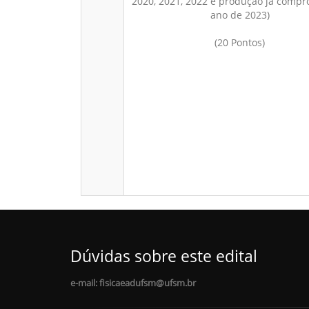
2020, 2021, 2022 e produção já compr
ano de 2023)
(20 Pontos)
Dúvidas sobre este edital
e-mail: fisicaeadufsm@ufsm.br