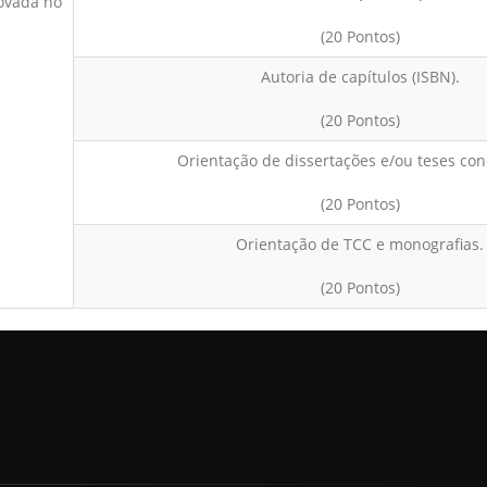
ovada no
(20 Pontos)
Autoria de capítulos (ISBN).
(20 Pontos)
Orientação de dissertações e/ou teses con
(20 Pontos)
Orientação de TCC e monografias.
(20 Pontos)