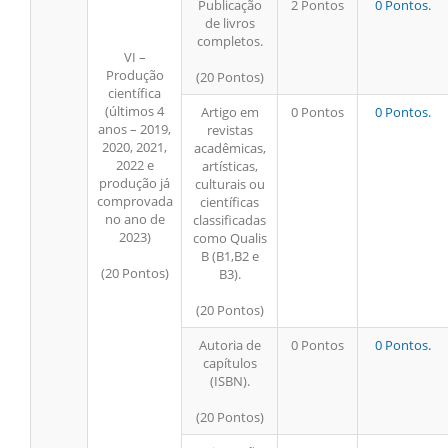
Publicação
2 Pontos
0 Pontos.
de livros
completos.
VI –
Produção
(20 Pontos)
científica
(últimos 4
Artigo em
0 Pontos
0 Pontos.
anos – 2019,
revistas
2020, 2021,
acadêmicas,
2022 e
artísticas,
produção já
culturais ou
comprovada
científicas
no ano de
classificadas
2023)
como Qualis
B (B1,B2 e
(20 Pontos)
B3).
(20 Pontos)
Autoria de
0 Pontos
0 Pontos.
capítulos
(ISBN).
(20 Pontos)