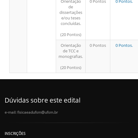
Orientação
0 Pontos
0 Pontos.
de
dissertações
e/ou teses
concluídas.
(20 Pontos)
Orientação
0 Pontos
0 Pontos.
de TCC e
monografias.
(20 Pontos)
Dúvidas sobre este edital
e-mail: fisicaeadufsm@ufsm.br
INSCRIÇÕES