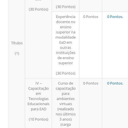
(30 Pontos)
(30 Pontos)
Experiência
0 Pontos
0 Pontos.
docente no
ensino
superior na
modalidade
EaD em
Títulos
outras
instituições
(1)
de ensino
superior
(30 Pontos)
IV –
Curso de
0 Pontos
0 Pontos.
Capacitação
capacitação
em
para
Tecnologias
ambientes
Educacionais
virtuais
para EAD
(realizado
nos últimos
(10 Pontos)
3 anos)
(carga