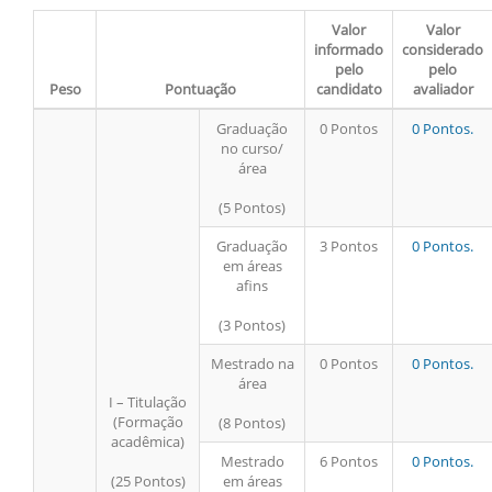
Valor
Valor
informado
considerado
pelo
pelo
Peso
Pontuação
candidato
avaliador
Graduação
0 Pontos
0 Pontos.
no curso/
área
(5 Pontos)
Graduação
3 Pontos
0 Pontos.
em áreas
afins
(3 Pontos)
Mestrado na
0 Pontos
0 Pontos.
área
I – Titulação
(Formação
(8 Pontos)
acadêmica)
Mestrado
6 Pontos
0 Pontos.
(25 Pontos)
em áreas