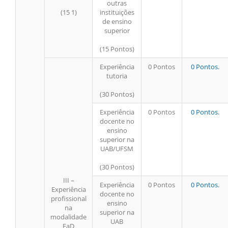
outras
(15 1)
instituições
de ensino
superior
(15 Pontos)
Experiência
0 Pontos
0 Pontos.
tutoria
(30 Pontos)
Experiência
0 Pontos
0 Pontos.
docente no
ensino
superior na
UAB/UFSM
(30 Pontos)
III –
Experiência
0 Pontos
0 Pontos.
Experiência
docente no
profissional
ensino
na
superior na
modalidade
UAB
EaD