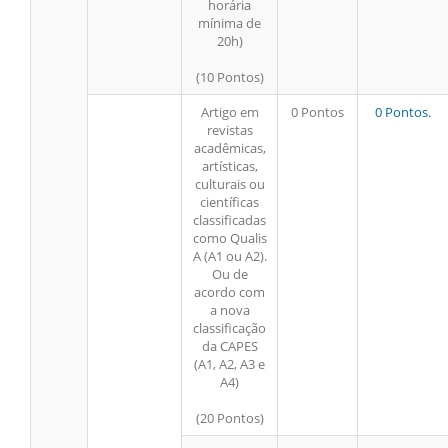
horária
mínima de
20h)
(10 Pontos)
Artigo em
0 Pontos
0 Pontos.
revistas
acadêmicas,
artísticas,
culturais ou
científicas
classificadas
como Qualis
A (A1 ou A2).
Ou de
acordo com
a nova
classificação
da CAPES
(A1, A2, A3 e
A4)
(20 Pontos)