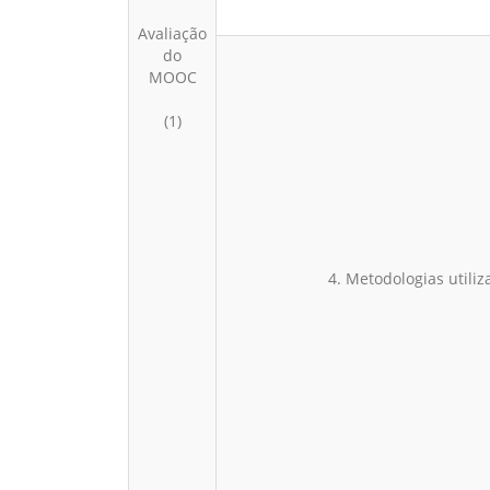
Avaliação
do
MOOC
(1)
4. Metodologias util