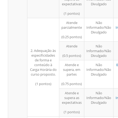
expectativas
Divulgado
(1 pontos)
Atende
Não
parcialmente
Informado/Não
I
Divulgado
(0.25 pontos)
Atende
Não
2. Adequação às
Informado/Não
especificidades
(0.5 pontos)
Divulgado
de forma e
conteúdo à
Atende e
Não
0
Carga Horária do
supera, em
Informado/Não
curso proposto.
partes
Divulgado
(1 pontos)
(0.75 pontos)
Atende e
Não
supera as
Informado/Não
I
expectativas
Divulgado
(1 pontos)