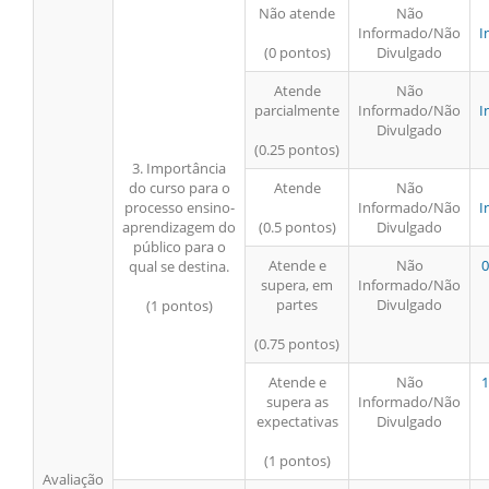
Não atende
Não
Informado/Não
I
(0 pontos)
Divulgado
Atende
Não
parcialmente
Informado/Não
I
Divulgado
(0.25 pontos)
3. Importância
do curso para o
Atende
Não
processo ensino-
Informado/Não
I
aprendizagem do
(0.5 pontos)
Divulgado
público para o
Atende e
Não
0
qual se destina.
supera, em
Informado/Não
partes
Divulgado
(1 pontos)
(0.75 pontos)
Atende e
Não
1
supera as
Informado/Não
expectativas
Divulgado
(1 pontos)
Avaliação