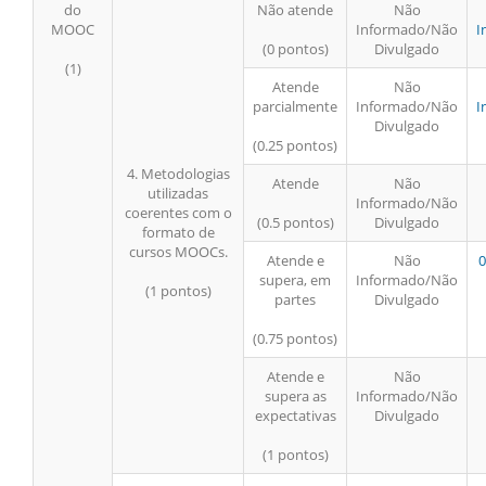
do
Não atende
Não
MOOC
Informado/Não
I
(0 pontos)
Divulgado
(1)
Atende
Não
parcialmente
Informado/Não
I
Divulgado
(0.25 pontos)
4. Metodologias
Atende
Não
utilizadas
Informado/Não
coerentes com o
(0.5 pontos)
Divulgado
formato de
cursos MOOCs.
Atende e
Não
0
supera, em
Informado/Não
(1 pontos)
partes
Divulgado
(0.75 pontos)
Atende e
Não
supera as
Informado/Não
expectativas
Divulgado
(1 pontos)