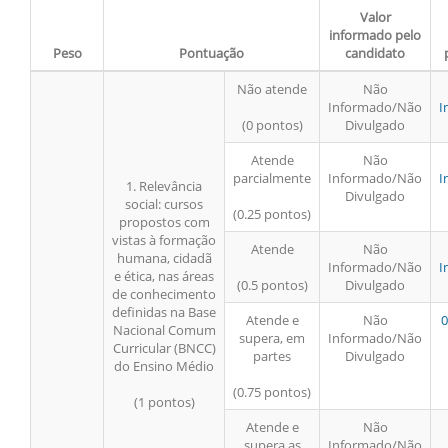
Valor
informado pelo
Peso
Pontuação
candidato
Não atende
Não
Informado/Não
I
(0 pontos)
Divulgado
Atende
Não
parcialmente
Informado/Não
I
1. Relevância
Divulgado
social: cursos
(0.25 pontos)
propostos com
vistas à formação
Atende
Não
humana, cidadã
Informado/Não
I
e ética, nas áreas
(0.5 pontos)
Divulgado
de conhecimento
definidas na Base
Atende e
Não
0
Nacional Comum
supera, em
Informado/Não
Curricular (BNCC)
partes
Divulgado
do Ensino Médio
(0.75 pontos)
(1 pontos)
Atende e
Não
supera as
Informado/Não