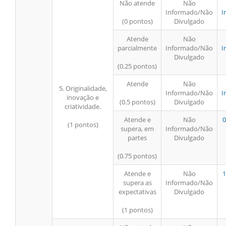
Não atende
Não
Informado/Não
I
(0 pontos)
Divulgado
Atende
Não
parcialmente
Informado/Não
I
Divulgado
(0.25 pontos)
Atende
Não
5. Originalidade,
Informado/Não
I
inovação e
(0.5 pontos)
Divulgado
criatividade.
Atende e
Não
0
(1 pontos)
supera, em
Informado/Não
partes
Divulgado
(0.75 pontos)
Atende e
Não
1
supera as
Informado/Não
expectativas
Divulgado
(1 pontos)