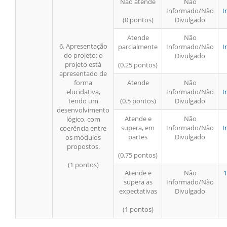
Não atende
Não
Informado/Não
I
(0 pontos)
Divulgado
Atende
Não
6. Apresentação
parcialmente
Informado/Não
I
do projeto: o
Divulgado
projeto está
(0.25 pontos)
apresentado de
forma
Atende
Não
elucidativa,
Informado/Não
I
tendo um
(0.5 pontos)
Divulgado
desenvolvimento
Atende e
Não
lógico, com
supera, em
Informado/Não
I
coerência entre
partes
Divulgado
os módulos
propostos.
(0.75 pontos)
(1 pontos)
Atende e
Não
1
supera as
Informado/Não
expectativas
Divulgado
(1 pontos)