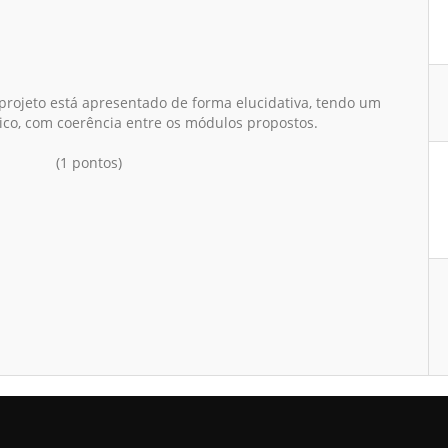
 projeto está apresentado de forma elucidativa, tendo um
ico, com coerência entre os módulos propostos.
(1 pontos)