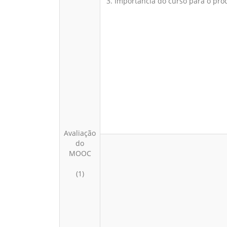
3. Importância do curso para o pro
Avaliação
do
MOOC
(1)