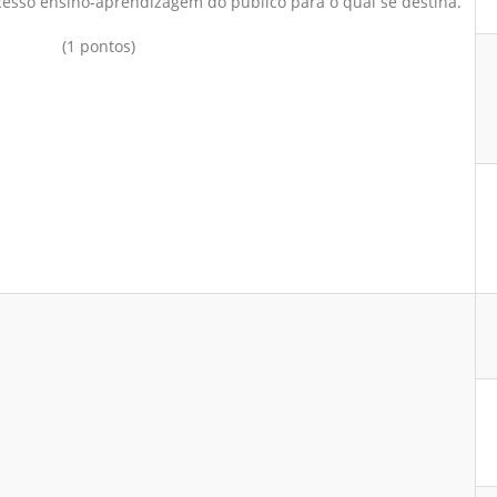
cesso ensino-aprendizagem do público para o qual se destina.
(1 pontos)