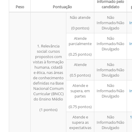
informado pelo
Peso
Pontuação
candidato
Não atende
Não
Informado/Não
I
(0 pontos)
Divulgado
Atende
Não
parcialmente
Informado/Não
I
1. Relevância
Divulgado
social: cursos
(0.25 pontos)
propostos com
vistas à formação
Atende
Não
humana, cidadã
Informado/Não
e ética, nas áreas
(0.5 pontos)
Divulgado
de conhecimento
definidas na Base
Atende e
Não
Nacional Comum
supera, em
Informado/Não
I
Curricular (BNCC)
partes
Divulgado
do Ensino Médio
(0.75 pontos)
(1 pontos)
Atende e
Não
1
supera as
Informado/Não
expectativas
Divulgado