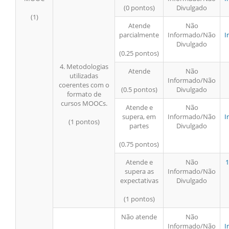
(0 pontos)
Divulgado
(1)
Atende
Não
parcialmente
Informado/Não
I
Divulgado
(0.25 pontos)
4. Metodologias
Atende
Não
utilizadas
Informado/Não
coerentes com o
(0.5 pontos)
Divulgado
formato de
cursos MOOCs.
Atende e
Não
supera, em
Informado/Não
I
(1 pontos)
partes
Divulgado
(0.75 pontos)
Atende e
Não
1
supera as
Informado/Não
expectativas
Divulgado
(1 pontos)
Não atende
Não
Informado/Não
I