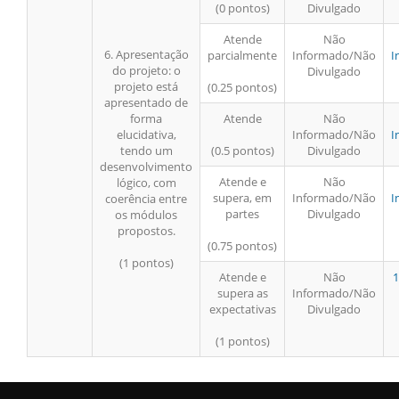
(0 pontos)
Divulgado
Atende
Não
6. Apresentação
parcialmente
Informado/Não
I
do projeto: o
Divulgado
projeto está
(0.25 pontos)
apresentado de
forma
Atende
Não
elucidativa,
Informado/Não
I
tendo um
(0.5 pontos)
Divulgado
desenvolvimento
Atende e
Não
lógico, com
supera, em
Informado/Não
I
coerência entre
partes
Divulgado
os módulos
propostos.
(0.75 pontos)
(1 pontos)
Atende e
Não
1
supera as
Informado/Não
expectativas
Divulgado
(1 pontos)