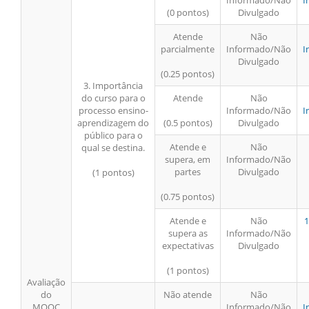
Informado/Não
I
(0 pontos)
Divulgado
Atende
Não
parcialmente
Informado/Não
I
Divulgado
(0.25 pontos)
3. Importância
do curso para o
Atende
Não
processo ensino-
Informado/Não
I
aprendizagem do
(0.5 pontos)
Divulgado
público para o
Atende e
Não
qual se destina.
supera, em
Informado/Não
partes
Divulgado
(1 pontos)
(0.75 pontos)
Atende e
Não
1
supera as
Informado/Não
expectativas
Divulgado
(1 pontos)
Avaliação
do
Não atende
Não
MOOC
Informado/Não
I