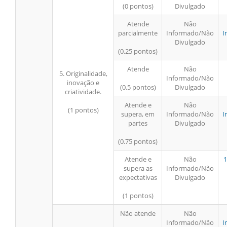
(0 pontos)
Divulgado
Atende
Não
parcialmente
Informado/Não
I
Divulgado
(0.25 pontos)
Atende
Não
5. Originalidade,
Informado/Não
inovação e
(0.5 pontos)
Divulgado
criatividade.
Atende e
Não
(1 pontos)
supera, em
Informado/Não
I
partes
Divulgado
(0.75 pontos)
Atende e
Não
1
supera as
Informado/Não
expectativas
Divulgado
(1 pontos)
Não atende
Não
Informado/Não
I