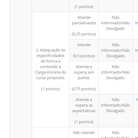
(1 pontos)
Atende
Não
parcialmente
Informado/Não
I
Divulgado
(0.25 pontos)
Atende
Não
2. Adequação às
Informado/Não
I
especificidades
(0.5 pontos)
Divulgado
de forma e
conteúdo à
Atende e
Não
Carga Horária do
supera, em
Informado/Não
curso proposto.
partes
Divulgado
(1 pontos)
(0.75 pontos)
Atende e
Não
1
supera as
Informado/Não
expectativas
Divulgado
(1 pontos)
Não atende
Não