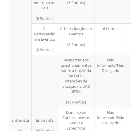
em curso de
(6 Pontos)
EaD
(6 Pontos)
8.
8. Participação em
6 Pontos
Participação
Eventos
em Eventos
(6 Pontos)
(6 Pontos)
Respostas aos
Não
questionamentos
Informado/Não
sobre a trajetória
Divulgado
na EaD e
intenções de
atuação na UAB
UFSM.
(16 Pontos)
Domínio de
Não
Conhecimentos
Informado/Não
Entrevista
Entrevista
Gerais e
Divulgado
Específicos
(1)
(40 Pontos)