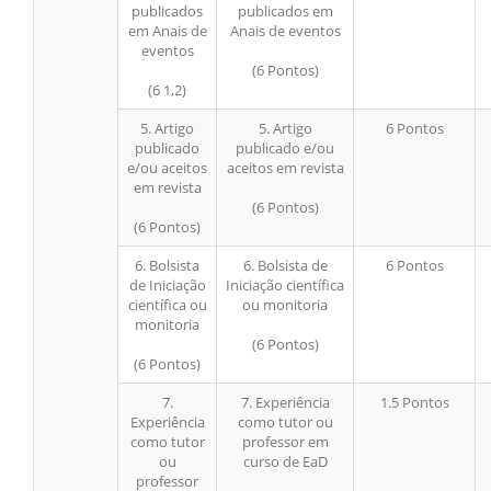
publicados
publicados em
em Anais de
Anais de eventos
eventos
(6 Pontos)
(6 1,2)
5. Artigo
5. Artigo
6 Pontos
publicado
publicado e/ou
e/ou aceitos
aceitos em revista
em revista
(6 Pontos)
(6 Pontos)
6. Bolsista
6. Bolsista de
6 Pontos
de Iniciação
Iniciação científica
científica ou
ou monitoria
monitoria
(6 Pontos)
(6 Pontos)
7.
7. Experiência
1.5 Pontos
Experiência
como tutor ou
como tutor
professor em
ou
curso de EaD
professor