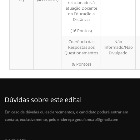
relacionados à
atuação Docente
na Educação a
Distância
(16 Pontos)
Coerência das
Não
Respostas aos
Informado/Não
Questionamentos
Divulgado
(8 Pontos)
Dúvidas sobre este edital
Em caso de dúvidas ou esclarecimentos, o candidato poderá entrar em
contato, exclusivamente, pelo endereço geoufsmuab@gmail.com