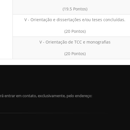
(19.5 Pontos)
V - Orientação e dissertações e/ou teses concluídas.
(20 Pontos)
V - Orientação de TCC e monografias
(20 Pontos)
rá entrar em contato, exclusivamente, pelo endereço: