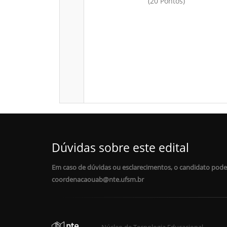
(20 Pontos)
Dúvidas sobre este edital
Em caso de dúvidas ou esclarecimentos, o candidato pode
coordenacaouab@nte.ufsm.br