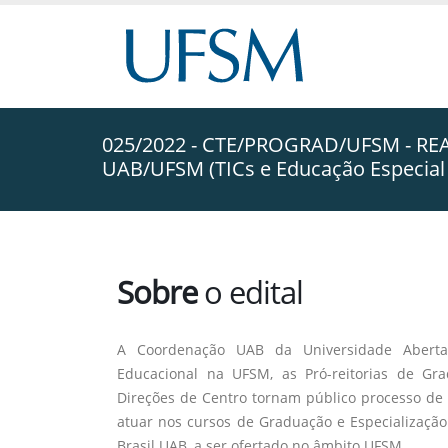
025/2022 - CTE/PROGRAD/UFSM - REA
UAB/UFSM (TICs e Educação Especial 
Sobre
o edital
A Coordenação UAB da Universidade Aberta 
Educacional na UFSM, as Pró-reitorias de Gr
Direções de Centro tornam público processo de 
atuar nos cursos de Graduação e Especialização
Brasil UAB, a ser ofertado no âmbito UFSM.