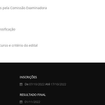
sos pela Comissão Examinadora
ssificação
rso e critério do edital
INSCRIÇÕES
De
07/10/2022
Até
17/10/2022
RESULTADO FINAL
01/11/2022