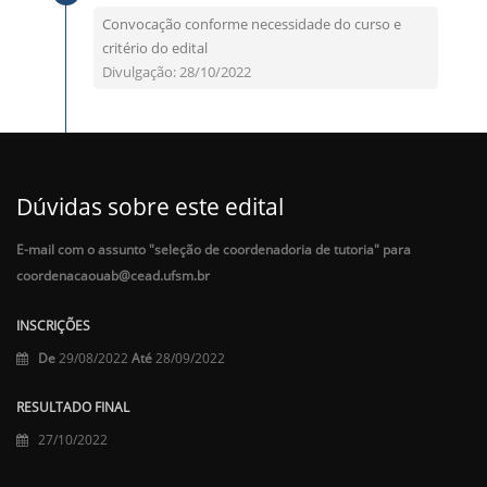
Convocação conforme necessidade do curso e
critério do edital
Divulgação: 28/10/2022
Dúvidas sobre este edital
E-mail com o assunto "seleção de coordenadoria de tutoria" para
coordenacaouab@cead.ufsm.br
INSCRIÇÕES
De
29/08/2022
Até
28/09/2022
RESULTADO FINAL
27/10/2022