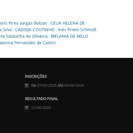
oris Pires vargas Bolzan
,
CELIA HELENA DE
a Silva
,
CADIDJA COUTINHO
,
Inés Prieto Schmidt
ieta Saldanha de Oliveira
,
MELANIA DE MELO
abrina Fernandes de Castro
INSCRIÇÕES
De
27/05/2026
Até
09/06/2026
RESULTADO FINAL
22/06/2026