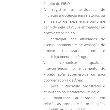
âmbito do PIBID;
IV. registrar as atividades de
iniciação à docência em relatórios ou
em relato de experiência,conforme
definido pela CAPES, e entregá-los no
prazo estabelecido;
V. participar das atividades de
acompanhamento e de avaliação do
Projeto colaborando com o
aperfeiçoamento do Programa;
VI. comunicar qualquer
intercorrência no andamento do
Projeto ao/à Supervisor/a ou ao/à
Coordenador/a de Área;
VII. possuir currículo cadastrado e
atualizado na Plataforma Freire; e
VIII. manter-se atualizado/a em
relação às normas e às orientações
da CAPES quanto ao PIBID.