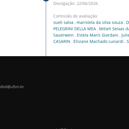
Divulgação: 22/06/2026
Comissão de avaliação:
sueli salva
,
maristela da silva souza
,
D
PELEGRINI DELLA MEA
,
Mitieli Seixas d
Sauerwein
,
Estela Maris Giordani
,
Jul
CASARIN
,
Elisiane Machado Lunardi
,
S
 pibid@ufsm.br