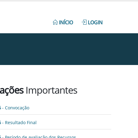
INÍCIO
LOGIN
ações
Importantes
6
- Convocação
6
- Resultado Final
6
- Período de avaliação dos Recursos