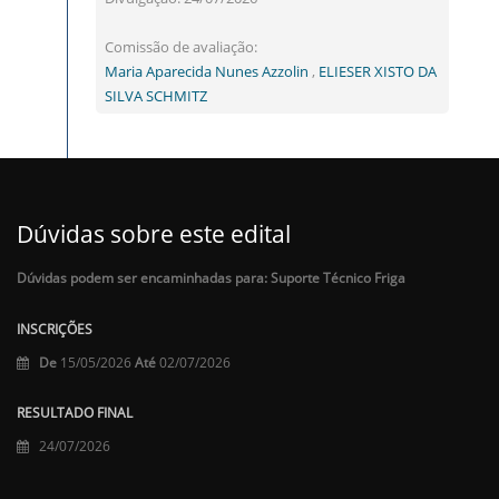
Comissão de avaliação:
Maria Aparecida Nunes Azzolin
,
ELIESER XISTO DA
SILVA SCHMITZ
Dúvidas sobre este edital
Dúvidas podem ser encaminhadas para: Suporte Técnico Friga
INSCRIÇÕES
De
15/05/2026
Até
02/07/2026
RESULTADO FINAL
24/07/2026